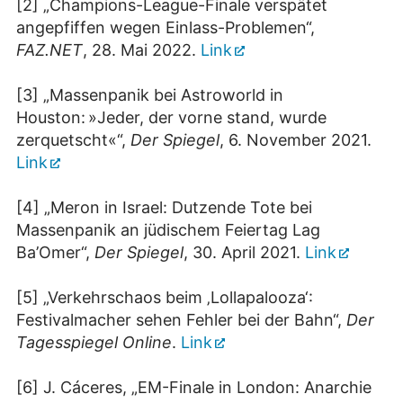
[2] „Champions-League-Finale verspätet
angepfiffen wegen Einlass-Problemen“,
FAZ.NET
, 28. Mai 2022.
Link
[3] „Massenpanik bei Astroworld in
Houston: »Jeder, der vorne stand, wurde
zerquetscht«“,
Der Spiegel
, 6. November 2021.
Link
[4] „Meron in Israel: Dutzende Tote bei
Massenpanik an jüdischem Feiertag Lag
Ba’Omer“,
Der Spiegel
, 30. April 2021.
Link
[5] „Verkehrschaos beim ‚Lollapalooza‘:
Festivalmacher sehen Fehler bei der Bahn“,
Der
Tagesspiegel Online
.
Link
[6] J. Cáceres, „EM-Finale in London: Anarchie