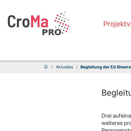
Projekt
/
Aktuelles
/
Begleitung der Ed Sheer
Begleit
Drei aufein
weiteres pr
Personenstr