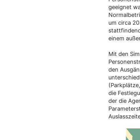
geeignet wa
Normalbetri
um circa 20
stattfinden
einem auße
Mit den Sim
Personenst
den Ausgän
unterschied
(Parkplätze
die Festleg
der die Age
Parameterst
Auslasszeit