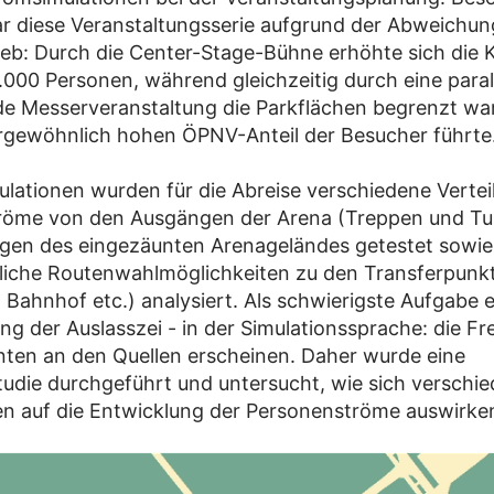
r diese Veranstaltungsserie aufgrund der Abweichu
eb: Durch die Center-Stage-Bühne erhöhte sich die 
.000 Personen, während gleichzeitig durch eine paral
de Messerveranstaltung die Parkflächen begrenzt wa
rgewöhnlich hohen ÖPNV-Anteil der Besucher führte
ulationen wurden für die Abreise verschiedene Verte
röme von den Ausgängen der Arena (Treppen und Tu
gen des eingezäunten Arenageländes getestet sowie
liche Routenwahlmöglichkeiten zu den Transferpunk
, Bahnhof etc.) analysiert. Als schwierigste Aufgabe 
ung der Auslasszei - in der Simulationssprache: die Fr
nten an den Quellen erscheinen. Daher wurde eine
udie durchgeführt und untersucht, wie sich verschi
en auf die Entwicklung der Personenströme auswirke