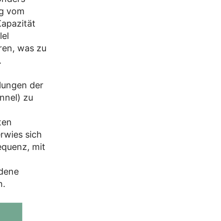
ng vom
Kapazität
lel
ren, was zu
.
ilungen der
nnel) zu
ten
erwies sich
equenz, mit
edene
n.