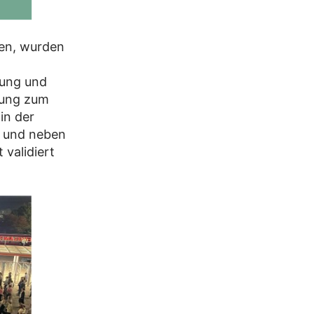
sen, wurden
lung und
tung zum
in der
t und neben
validiert