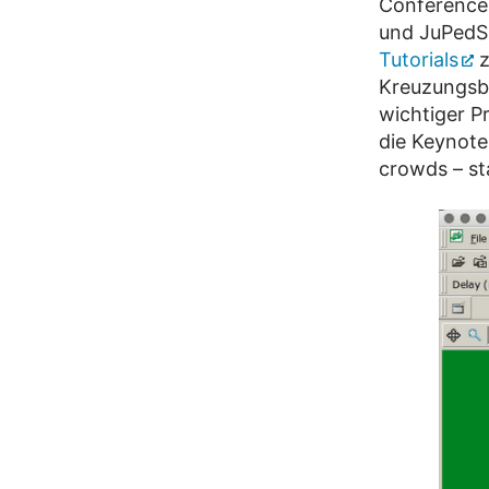
Conference 
und JuPedSi
Tutorials
z
Kreuzungsb
wichtiger P
die Keynot
crowds – st