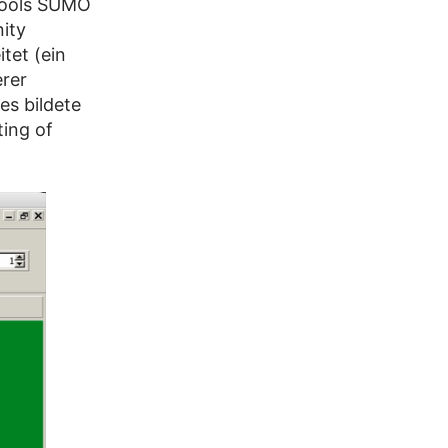
-Tools SUMO
ity
tet (ein
rer
s bildete
ing of